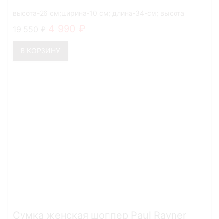
высота-26 см;ширина-10 см; длина-34-см; высота
ручек-27 см
4 990
19 550
В КОРЗИНУ
Сумка женская шоппер Paul Rayner