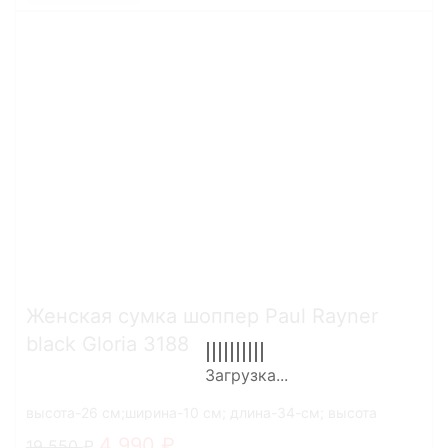
Женская сумка шоппер Paul Rayner
black Gloria 3188
высота-26 см;ширина-10 см; длина-34-см; высота
ручек-27 см
4 990
19 550