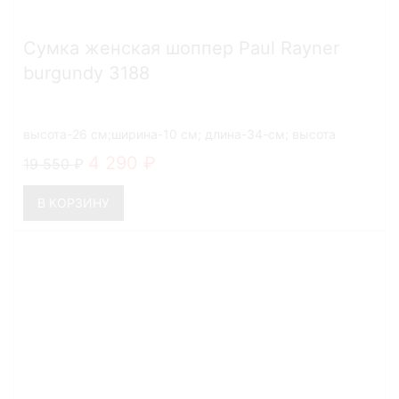
Сумка женская шоппер Paul Rayner
burgundy 3188
высота-26 см;ширина-10 см; длина-34-см; высота
ручек-27 см
4 290
19 550
В КОРЗИНУ