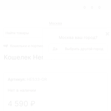
0
0
0
Москва
✖
Москва ваш город?
Кошельки и портмоне
Женские кошельки
Кошелек H
Да
Выбрать другой город
Кошелек Hermes HE533-OR
Артикул:
HE533-OR
Нет в наличии
4 590