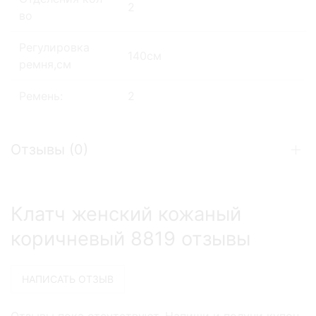
2
во
Регулировка
140см
ремня,см
Ремень:
2
Отзывы (
0
)
Клатч женский кожаный
коричневый 8819 отзывы
Отзывы пока отсутствуют. Напиши и получи купон