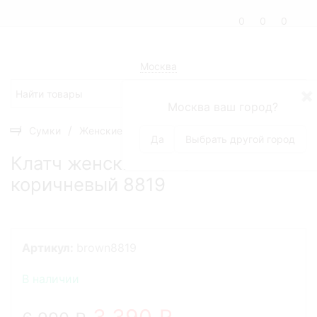
0
0
0
Москва
✖
Москва ваш город?
Сумки
Женские сумки
Женские клатчи
Клатч же
Да
Выбрать другой город
Клатч женский кожаный
коричневый 8819
Артикул:
brown8819
В наличии
3 390