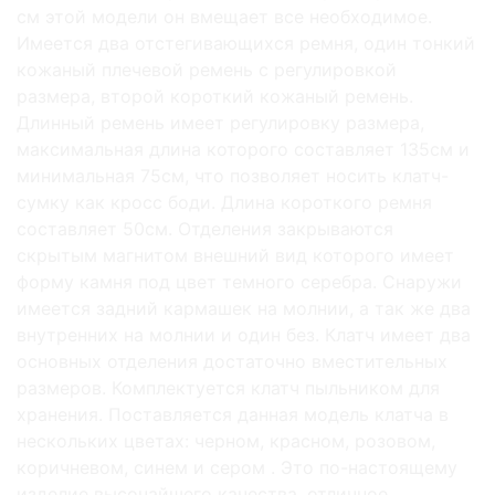
см этой модели он вмещает все необходимое.
Имеется два отстегивающихся ремня, один тонкий
кожаный плечевой ремень с регулировкой
размера, второй короткий кожаный ремень.
Длинный ремень имеет регулировку размера,
максимальная длина которого составляет 135см и
минимальная 75см, что позволяет носить клатч-
сумку как кросс боди. Длина короткого ремня
составляет 50см. Отделения закрываются
скрытым магнитом внешний вид которого имеет
форму камня под цвет темного серебра. Снаружи
имеется задний кармашек на молнии, а так же два
внутренних на молнии и один без. Клатч имеет два
основных отделения достаточно вместительных
размеров. Комплектуется клатч пыльником для
хранения. Поставляется данная модель клатча в
нескольких цветах: черном, красном, розовом,
коричневом, синем и сером . Это по-настоящему
изделие высочайшего качества, отличное