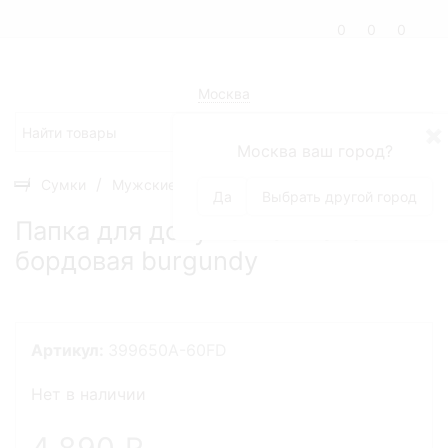
0
0
0
Москва
✖
Москва ваш город?
Сумки
Мужские сумки
Папки кожаные
Папка дл
Да
Выбрать другой город
Папка для документов Fendi
бордовая burgundy
Артикул:
399650A-60FD
Нет в наличии
4 890