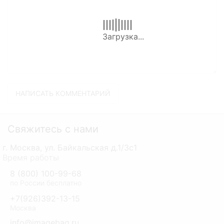
Свяжитесь с нами
г. Москва, ул. Байкальская д.1/3с1
Время работы
8 (800) 100-99-68
по России бесплатно
+7(926)392-13-15
Москва
info@imagebag.ru