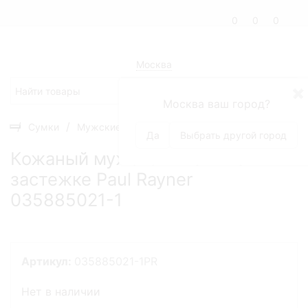
0
0
0
Москва
✖
Москва ваш город?
Сумки
Мужские сумки
Кожаный мужской клатч на 
Да
Выбрать другой город
Кожаный мужской клатч на
застежке Paul Rayner
035885021-1
Артикул:
035885021-1PR
Нет в наличии